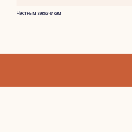
ЖК ПРОКШИНО, КВАРТАЛЫ 5.1, 5.2
01
Частным заказчикам