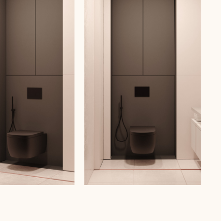
+7 904 517 04
41
byata.arch@yandex.ru